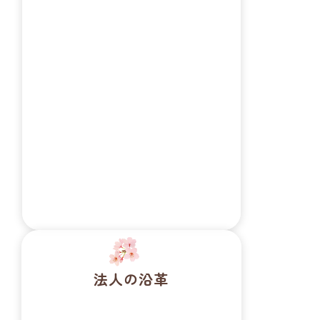
名称
社会福祉法人 桜花（おうか）
所在地
東京都大田区東糀谷1丁目13番6号
理事長
米田 照子
電話番号
03-6423-2860
FAX番号
03-6423-2861
法人の沿革
法人設立