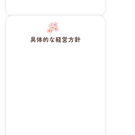
。
具体的な経営方針
１．
利用者の人権を尊重し、個人情報
の保護を徹底し、プライバシーを
大切にした支援に努めます。
２．
家族との連携を密にはかり、ボラ
ンティアとの協働、地域との交流
を大切にした施設運営に努めま
す。
３．
グループホーム
・その他について
は、お問い合わせ
事業を加えたメ
ください。
リットが活かせ
るような各事業