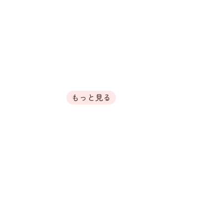
2026/6/28
🎵フルート演奏会🎵
６月は長沼一四さんをお迎えして「フ
ルート演奏会」夏の歌や懐かしい歌謡
曲など演奏していただきました✨ステ
キな音色にうっとりと聴き入ってし
ま...
もっと見る
採用情報
未経験者歓迎！