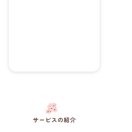
２０１０年９月２９日
特別養護老人ホーム 千里 開設
２０１２年３月１日
居宅介護支援事業所 一里 開設
２０１９年１月１日
グループホーム 百里 開設
２０１９年１２月１日
サービスの紹介