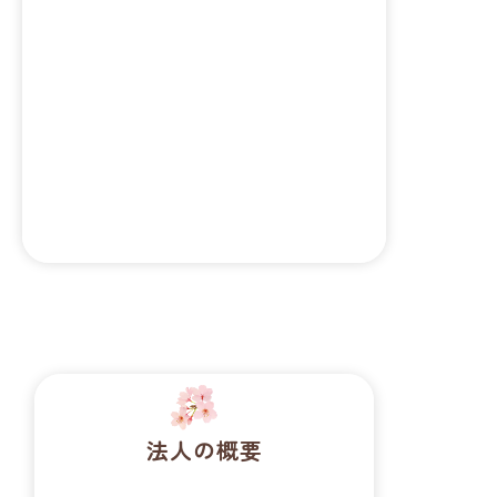
の有機的連携を
図るとともに適
正な収益を確保
し、健全な経営
基盤の確立に努
め、社会福祉法
人としての発
展・充実に取り
組みます。
法人の概要