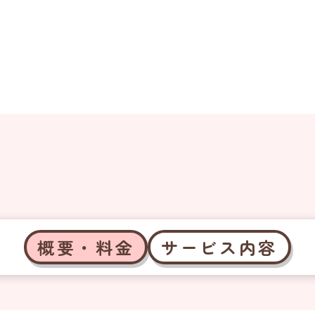
概要・料金
サービス内容