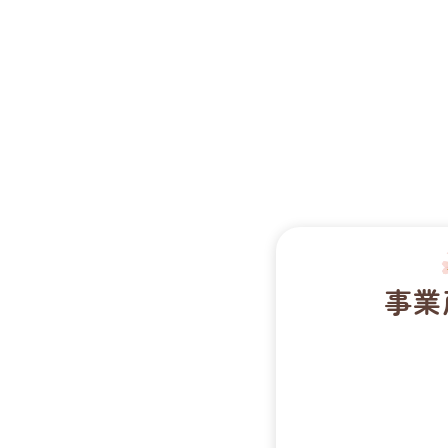
事業
開設年月日
２０１９年