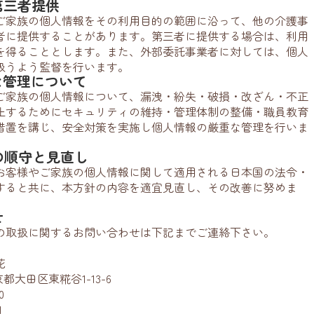
第三者提供
ご家族の個人情報をその利用目的の範囲に沿って、他の介護事
者に提供することがあります。第三者に提供する場合は、利用
を得ることとします。また、外部委託事業者に対しては、個人
扱うよう監督を行います。
全な管理について
ご家族の個人情報について、漏洩・紛失・破損・改ざん・不正
止するためにセキュリティの維持・管理体制の整備・職員教育
措置を講じ、安全対策を実施し個人情報の厳重な管理を行いま
範の順守と見直し
お客様やご家族の個人情報に関して適用される日本国の法令・
すると共に、本方針の内容を適宜見直し、その改善に努めま
せ
の取扱に関するお問い合わせは下記までご連絡下さい。
花
京都大田区東糀谷1-13-6
0
1