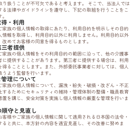
取り扱うことが不可欠であると考えます。 そこで、当法人では
する法律やガイドラインを遵守し、下記の取組を行うことをこ
す。
取得・利用
ご家族の個人情報の取得にあたり、利用目的を明示しその目的
人情報を取得し、利用目的以外に利用しません。利用目的以外
、改めてお客様の同意を得るものとします。
第三者提供
ご家族の個人情報をその利用目的の範囲に沿って、他の介護事
者に提供することがあります。第三者に提供する場合は、利用
を得ることとします。また、外部委託事業者に対しては、個人
扱うよう監督を行います。
全な管理について
ご家族の個人情報について、漏洩・紛失・破損・改ざん・不正
止するためにセキュリティの維持・管理体制の整備・職員教育
措置を講じ、安全対策を実施し個人情報の厳重な管理を行いま
範の順守と見直し
お客様やご家族の個人情報に関して適用される日本国の法令・
すると共に、本方針の内容を適宜見直し、その改善に努めま