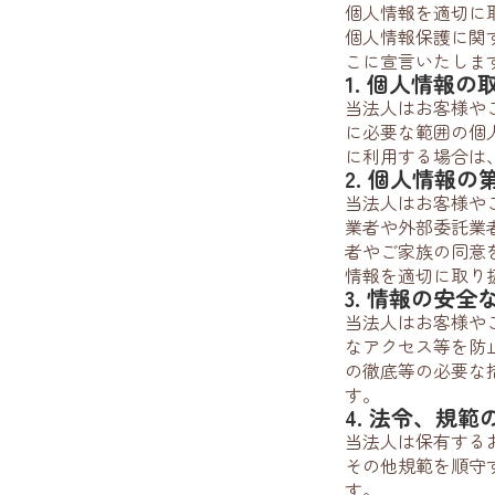
個人情報を適切に
個人情報保護に関
こに宣言いたしま
1. 個人情報の
当法人はお客様や
に必要な範囲の個
に利用する場合は
2. 個人情報の
当法人はお客様や
業者や外部委託業
者やご家族の同意
情報を適切に取り
3. 情報の安
当法人はお客様や
なアクセス等を防
の徹底等の必要な
す。
4. 法令、規
当法人は保有する
その他規範を順守
す。